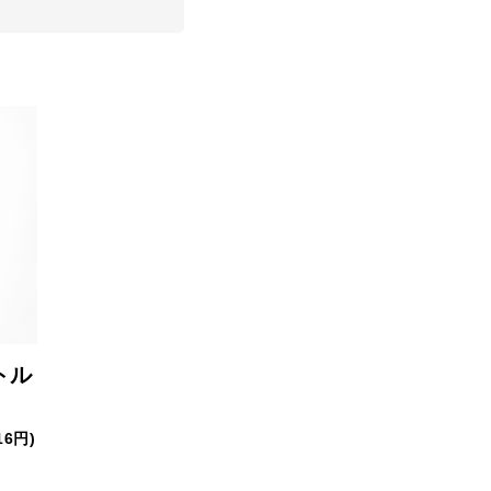
トル
16円)