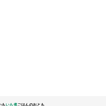
いも
いも煮
ごはんのおとも